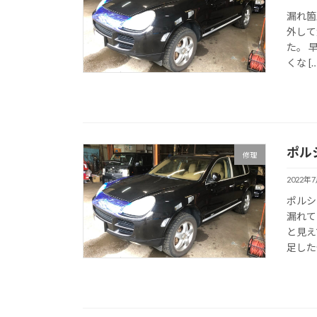
漏れ箇
外して
た。 
くな […
ポル
修理
2022年
ポルシ
漏れて
と見え
足した