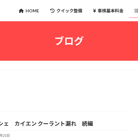
HOME
クイック整備
車検基本料金
ブログ
シェ カイエン クーラント漏れ 続編
7月21日