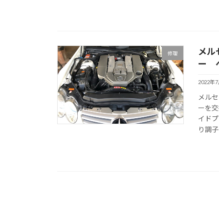
メル
修理
ー 
2022年
メルセ
ーを交
イドプ
り調子良