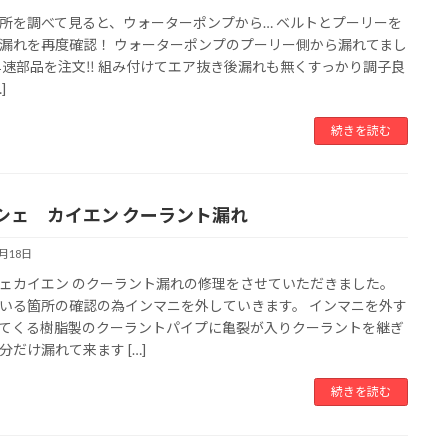
所を調べて見ると、ウォーターポンプから… ベルトとプーリーを
漏れを再度確認！ ウォーターポンプのプーリー側から漏れてまし
早速部品を注文‼︎ 組み付けてエア抜き後漏れも無くすっかり調子良
]
続きを読む
シェ カイエン クーラント漏れ
7月18日
ェカイエン のクーラント漏れの修理をさせていただきました。
いる箇所の確認の為インマニを外していきます。 インマニを外す
てくる樹脂製のクーラントパイプに亀裂が入りクーラントを継ぎ
分だけ漏れて来ます […]
続きを読む