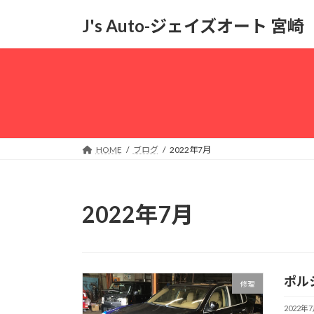
コ
ナ
J's Auto-ジェイズオート 宮崎
ン
ビ
テ
ゲ
ン
ー
ツ
シ
へ
ョ
ス
ン
キ
に
ッ
移
HOME
ブログ
2022年7月
プ
動
2022年7月
ポル
修理
2022年