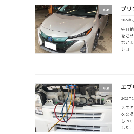
プリ
修理
2022年
先日納
をさせ
ないよ
レコー
エブ
修理
2022年
スズキ
を交換
しっか
した。