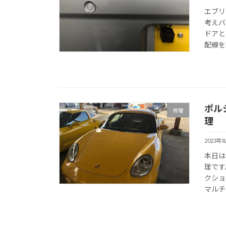
エブリ
考えバ
ドアと
配線を
ポル
修理
理
2023年
本日は
理です
クショ
マルチ