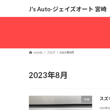
コ
ナ
J's Auto-ジェイズオート 宮崎
ン
ビ
テ
ゲ
ン
ー
ツ
シ
へ
ョ
ス
ン
キ
に
ッ
移
HOME
ブログ
2023年8月
プ
動
2023年8月
スズ
修理
2023年