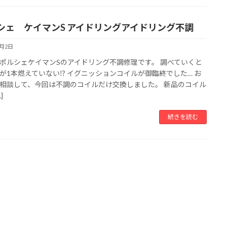
シェ ケイマンS アイドリングアイドリング不調
8月2日
ポルシェケイマンSのアイドリング不調修理です。 調べていくと
が1本燃えていない⁉︎ イグニッションコイルが御臨終でした… お
相談して、今回は不調のコイルだけ交換しました。 新品のコイル
]
続きを読む