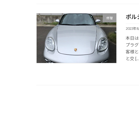
ポル
修理
2023年
本日は
プラグ
客様と
と交 […