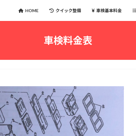
HOME
クイック整備
車検基本料金
車検料金表