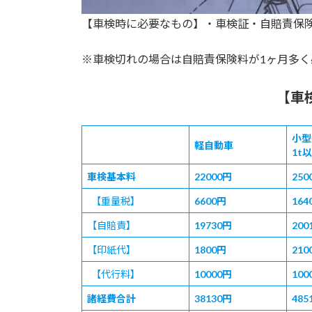
【車検時に必要なもの】・車検証・自賠責保
※車検切れの場合は自賠責保険料が1ヶ月多く
【車
小型
軽自動車
1t
車検基本料
22000
円
250
【重量税】
6600
円
164
【自賠責】
19730
円
200
【印紙代】
1800
円
210
【代行料】
10000
円
100
諸経費合計
38130
円
485