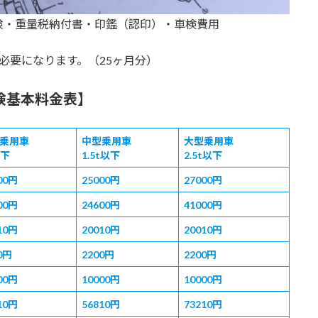
険・重量税納付書・印鑑（認印）・車検費用
必要になります。（25ヶ月分）
検基本料金表】
乗用車
中型乗用車
大型乗用車
以下
1.5t以下
2.5t以下
00
円
25000
円
27000
円
00
円
24600
円
41000
円
10
円
20010
円
20010
円
0円
2200
円
2200
円
00
円
10000
円
10000
円
10
円
56810
円
73210
円