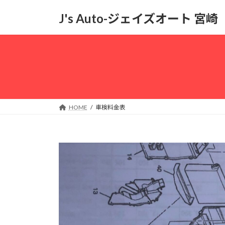
コ
ナ
J's Auto-ジェイズオート 宮崎
ン
ビ
テ
ゲ
ン
ー
ツ
シ
へ
ョ
ス
ン
キ
に
ッ
移
HOME
車検料金表
プ
動